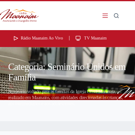
Rádio Maanaim Ao Vivo
TV Maanaim
Categoria:
Seminário Unidos em
Família
Seminário voltado para as famílias da Igreja Cristã Maranata,
realizado em Maanains, com atividades direcionadas às crianças,
aos intermediários e aos adolescentes.