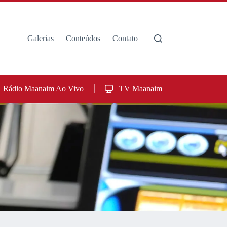
Galerias
Conteúdos
Contato
Rádio Maanaim Ao Vivo
TV Maanaim