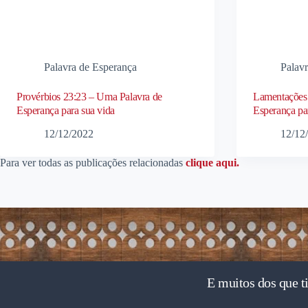
Palavra de Esperança
Palav
Provérbios 23:23 – Uma Palavra de
Lamentações 
Esperança para sua vida
Esperança pa
12/12/2022
12/12
Para ver todas as publicações relacionadas
clique aqui.
E muitos dos que t