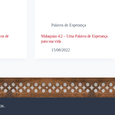
Palavra de Esperança
vra de
Malaquias 4:2 – Uma Palavra de Esperança
para sua vida
15/08/2022
os.