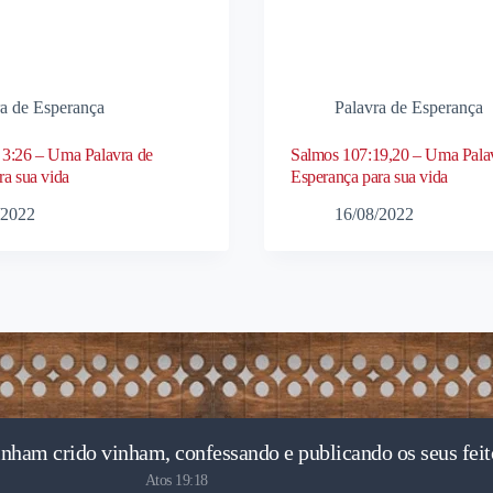
ra de Esperança
Palavra de Esperança
3:26 – Uma Palavra de
Salmos 107:19,20 – Uma Pala
ra sua vida
Esperança para sua vida
/2022
16/08/2022
inham crido vinham, confessando e publicando os seus feit
Atos 19:18