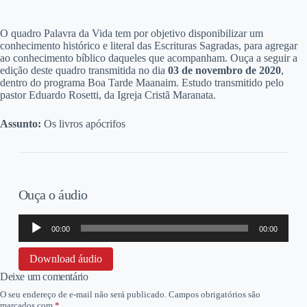
O
quadro Palavra da Vida tem por objetivo disponibilizar um
conhecimento histórico e literal das Escrituras Sagradas, para agregar
ao conhecimento bíblico daqueles que acompanham. Ouça a seguir a
edição deste quadro transmitida no dia
03
de novembro de 2020
,
dentro do programa Boa Tarde Maanaim. Estudo transmitido pelo
pastor Eduardo Rosetti, da Igreja Cristã Maranata.
Assunto:
Os livros apócrifos
Ouça o áudio
Tocador
00:00
00:00
de
áudio
Download áudio
Deixe um comentário
O seu endereço de e-mail não será publicado.
Campos obrigatórios são
marcados com
*