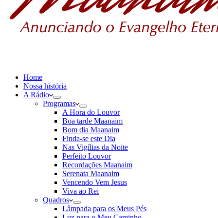
Home
Nossa história
A Rádio
Programas
A Hora do Louvor
Boa tarde Maanaim
Bom dia Maanaim
Finda-se este Dia
Nas Vigílias da Noite
Perfeito Louvor
Recordações Maanaim
Serenata Maanaim
Vencendo Vem Jesus
Viva ao Rei
Quadros
Lâmpada para os Meus Pés
Luz para o Meu Caminho