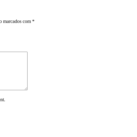
ão marcados com
*
nt.