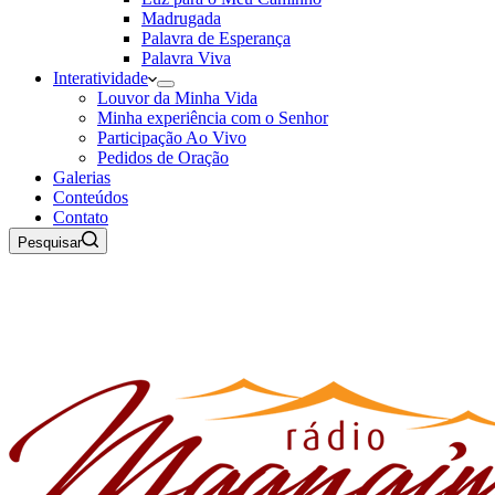
Madrugada
Palavra de Esperança
Palavra Viva
Interatividade
Louvor da Minha Vida
Minha experiência com o Senhor
Participação Ao Vivo
Pedidos de Oração
Galerias
Conteúdos
Contato
Pesquisar
06 de Agosto de 2026
Rádio Maanaim Ao Vivo
TV Maanaim