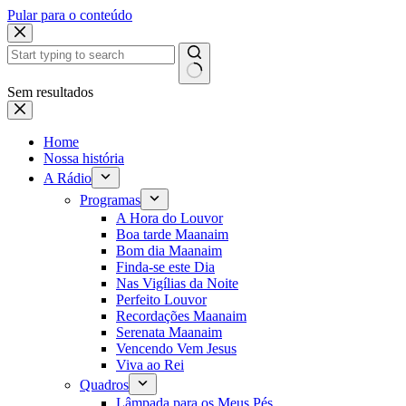
Pular para o conteúdo
Sem resultados
Home
Nossa história
A Rádio
Programas
A Hora do Louvor
Boa tarde Maanaim
Bom dia Maanaim
Finda-se este Dia
Nas Vigílias da Noite
Perfeito Louvor
Recordações Maanaim
Serenata Maanaim
Vencendo Vem Jesus
Viva ao Rei
Quadros
Lâmpada para os Meus Pés