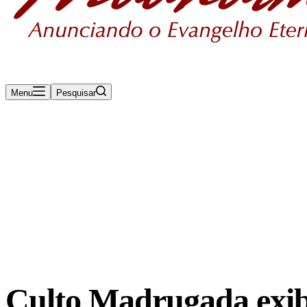
Menu
Pesquisar
Rádio Maanaim Ao Vivo
TV Maanaim
Blog
Culto Madrugada exib