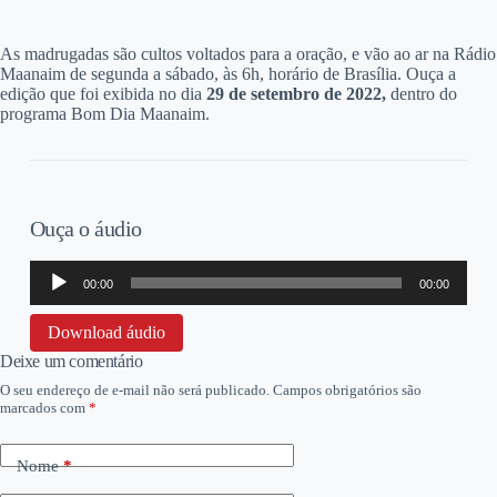
A
s madrugadas são cultos voltados para a oração, e vão ao ar na Rádio
Maanaim de segunda a sábado, às 6h, horário de Brasília. Ouça a
edição que foi exibida no dia
29 de setembro
de 2022,
dentro do
programa Bom Dia Maanaim.
Ouça o áudio
Tocador
00:00
00:00
de
áudio
Download áudio
Deixe um comentário
O seu endereço de e-mail não será publicado.
Campos obrigatórios são
marcados com
*
Nome
*