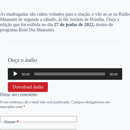
A
s madrugadas são cultos voltados para a oração, e vão ao ar na Rádio
Maanaim de segunda a sábado, às 6h, horário de Brasília. Ouça a
edição que foi exibida no dia
27 de junho
de 2022,
dentro do
programa Bom Dia Maanaim.
Ouça o áudio
Tocador
00:00
00:00
de
áudio
Download áudio
Deixe um comentário
O seu endereço de e-mail não será publicado.
Campos obrigatórios são
marcados com
*
Nome
*