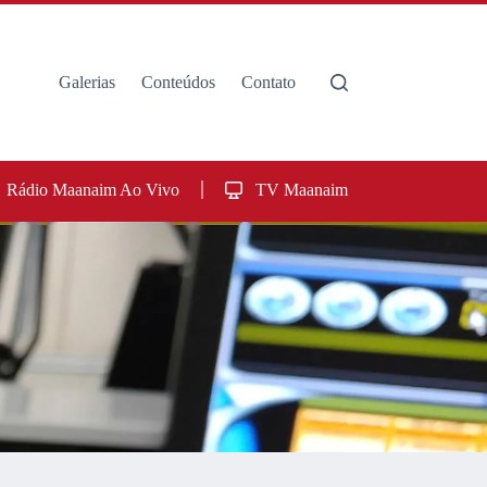
Galerias
Conteúdos
Contato
Rádio Maanaim Ao Vivo
TV Maanaim