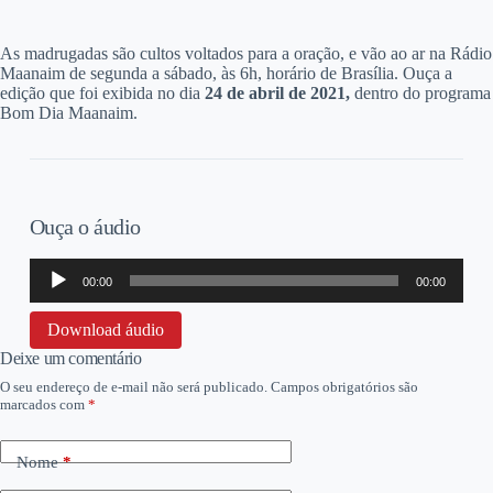
A
s madrugadas são cultos voltados para a oração, e vão ao ar na Rádio
Maanaim de segunda a sábado, às 6h, horário de Brasília. Ouça a
edição que foi exibida no dia
24
de abril de 2021,
dentro do programa
Bom Dia Maanaim.
Ouça o áudio
Tocador
00:00
00:00
de
áudio
Download áudio
Deixe um comentário
O seu endereço de e-mail não será publicado.
Campos obrigatórios são
marcados com
*
Nome
*