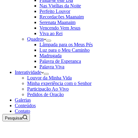
Finda-se este Dia
Nas Vigílias da Noite
Perfeito Louvor
Recordações Maanaim
Serenata Maanaim
Vencendo Vem Jesus
Viva ao Rei
Quadros
Lâmpada para os Meus Pés
Luz para o Meu Caminho
Madrugada
Palavra de Esperança
Palavra Viva
Interatividade
Louvor da Minha Vida
Minha experiência com o Senhor
Participação Ao Vivo
Pedidos de Oração
Galerias
Conteúdos
Contato
Pesquisar
06 de Agosto de 2026
Rádio Maanaim Ao Vivo
TV Maanaim