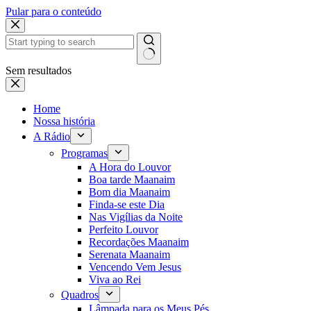
Pular para o conteúdo
Sem resultados
Home
Nossa história
A Rádio
Programas
A Hora do Louvor
Boa tarde Maanaim
Bom dia Maanaim
Finda-se este Dia
Nas Vigílias da Noite
Perfeito Louvor
Recordações Maanaim
Serenata Maanaim
Vencendo Vem Jesus
Viva ao Rei
Quadros
Lâmpada para os Meus Pés