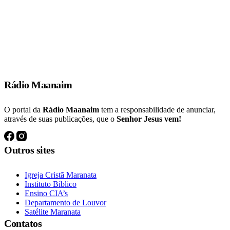
E muitos dos que tinham crido vinham, confessando e publicando os
seus feitos.
Atos 19:18
Rádio Maanaim
O portal da
Rádio Maanaim
tem a responsabilidade de anunciar,
através de suas publicações, que o
Senhor Jesus vem!
Outros sites
Igreja Cristã Maranata
Instituto Bíblico
Ensino CIA’s
Departamento de Louvor
Satélite Maranata
Contatos