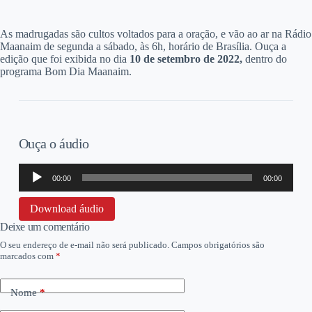
A
s madrugadas são cultos voltados para a oração, e vão ao ar na Rádio
Maanaim de segunda a sábado, às 6h, horário de Brasília. Ouça a
edição que foi exibida no dia
10 de setembro
de 2022,
dentro do
programa Bom Dia Maanaim.
Ouça o áudio
Tocador
00:00
00:00
de
áudio
Download áudio
Deixe um comentário
O seu endereço de e-mail não será publicado.
Campos obrigatórios são
marcados com
*
Nome
*