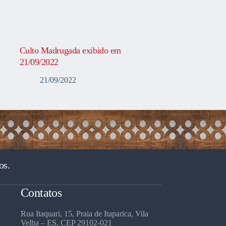
Culto Madrugada exibido em
21/09/2022
21/09/2022
os.
Contatos
Rua Itaquari, 15, Praia de Itaparica, Vila
Velha – ES, CEP 29102-021