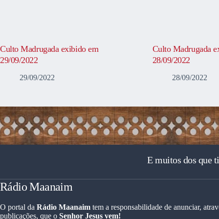
Culto Madrugada exibido em
Culto Madrugada e
29/09/2022
28/09/2022
29/09/2022
28/09/2022
E muitos dos que t
Rádio Maanaim
O portal da
Rádio Maanaim
tem a responsabilidade de anunciar, atrav
publicações, que o
Senhor Jesus vem!