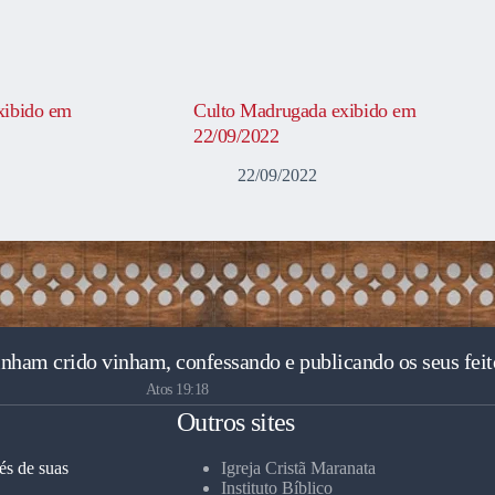
xibido em
Culto Madrugada exibido em
22/09/2022
22/09/2022
inham crido vinham, confessando e publicando os seus feit
Atos 19:18
Outros sites
és de suas
Igreja Cristã Maranata
Instituto Bíblico