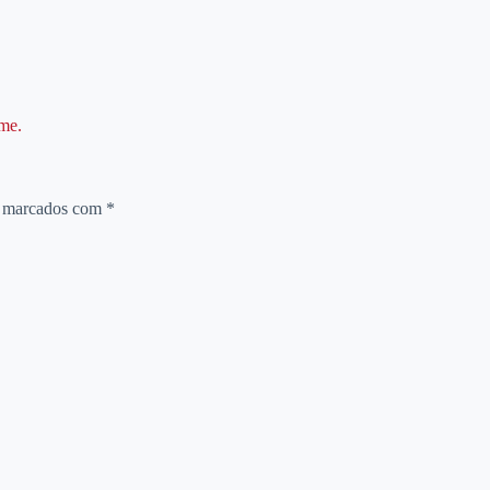
ume.
o marcados com
*