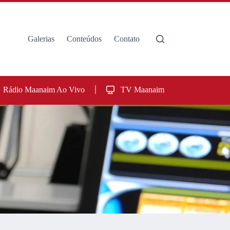
Galerias
Conteúdos
Contato
Rádio Maanaim Ao Vivo
TV Maanaim