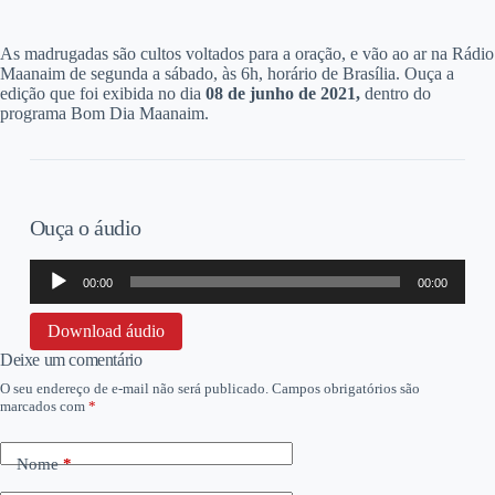
A
s madrugadas são cultos voltados para a oração, e vão ao ar na Rádio
Maanaim de segunda a sábado, às 6h, horário de Brasília. Ouça a
edição que foi exibida no dia
08
de junho de 2021,
dentro do
programa Bom Dia Maanaim.
Ouça o áudio
Tocador
00:00
00:00
de
áudio
Download áudio
Deixe um comentário
O seu endereço de e-mail não será publicado.
Campos obrigatórios são
marcados com
*
Nome
*