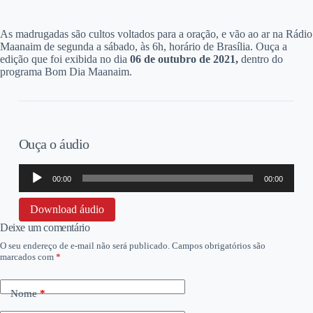
A
s madrugadas são cultos voltados para a oração, e vão ao ar na Rádio
Maanaim de segunda a sábado, às 6h, horário de Brasília. Ouça a
edição que foi exibida no dia
06 d
e outubro de 2021,
dentro do
programa Bom Dia Maanaim.
Ouça o áudio
Tocador
00:00
00:00
de
áudio
Download áudio
Deixe um comentário
O seu endereço de e-mail não será publicado.
Campos obrigatórios são
marcados com
*
Nome
*