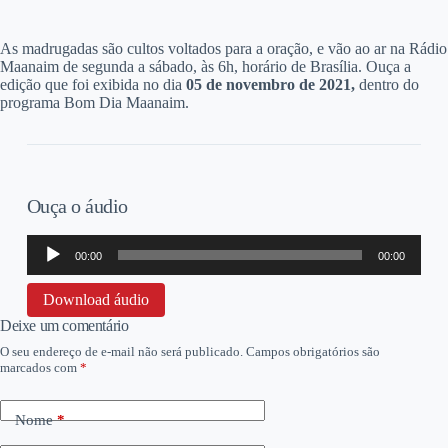
A
s madrugadas são cultos voltados para a oração, e vão ao ar na Rádio
Maanaim de segunda a sábado, às 6h, horário de Brasília. Ouça a
edição que foi exibida no dia
05 d
e novembro de 2021,
dentro do
programa Bom Dia Maanaim.
Ouça o áudio
Tocador
00:00
00:00
de
áudio
Download áudio
Deixe um comentário
O seu endereço de e-mail não será publicado.
Campos obrigatórios são
marcados com
*
Nome
*