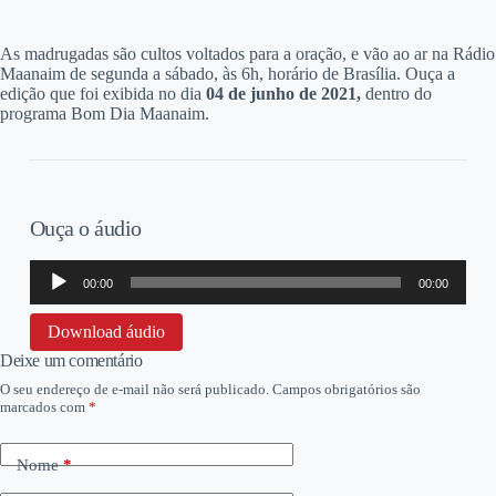
A
s madrugadas são cultos voltados para a oração, e vão ao ar na Rádio
Maanaim de segunda a sábado, às 6h, horário de Brasília. Ouça a
edição que foi exibida no dia
04
de junho de 2021,
dentro do
programa Bom Dia Maanaim.
Ouça o áudio
Tocador
00:00
00:00
de
áudio
Download áudio
Deixe um comentário
O seu endereço de e-mail não será publicado.
Campos obrigatórios são
marcados com
*
Nome
*