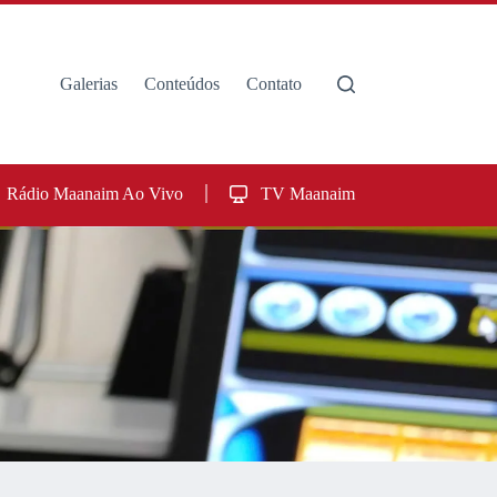
Galerias
Conteúdos
Contato
Rádio Maanaim Ao Vivo
TV Maanaim