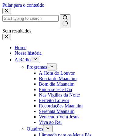
Pular para o conteúdo
Sem resultados
Home
Nossa história
A Rádio
Programas
A Hora do Louvor
Boa tarde Maanaim
Bom dia Maanaim
Finda-se este Dia
Nas Vigílias da Noite
Perfeito Louvor
Recordações Maanaim
Serenata Maanaim
Vencendo Vem Jesus
Viva ao Rei
Quadros
Lâmpada para os Meus Pés