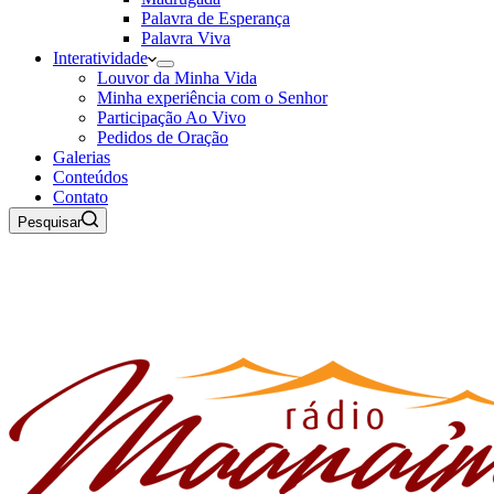
Palavra de Esperança
Palavra Viva
Interatividade
Louvor da Minha Vida
Minha experiência com o Senhor
Participação Ao Vivo
Pedidos de Oração
Galerias
Conteúdos
Contato
Pesquisar
07 de Agosto de 2026
Rádio Maanaim Ao Vivo
TV Maanaim