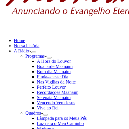
Home
Nossa história
A Rádio
Programas
A Hora do Louvor
Boa tarde Maanaim
Bom dia Maanaim
Finda-se este Dia
Nas Vigílias da Noite
Perfeito Louvor
Recordações Maanaim
Serenata Maanaim
Vencendo Vem Jesus
Viva ao Rei
Quadros
Lâmpada para os Meus Pés
Luz para o Meu Caminho
Madrugada