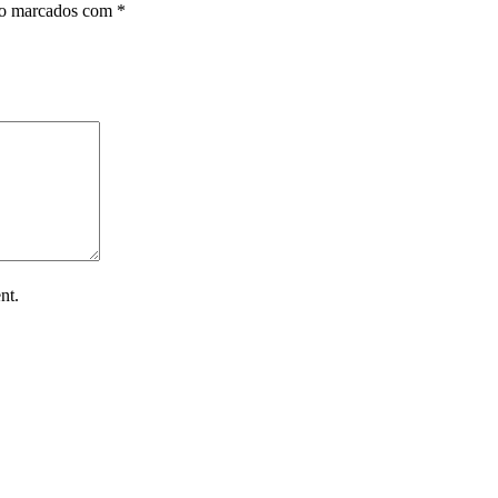
ão marcados com
*
nt.