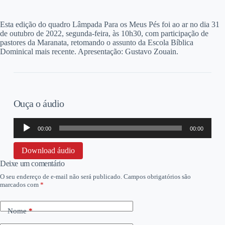
E
sta edição do quadro Lâmpada Para os Meus Pés foi ao ar no dia 31
de outubro de 2022, segunda-feira, às 10h30, com participação de
pastores da Maranata, retomando o assunto da Escola Bíblica
Dominical mais recente. Apresentação: Gustavo Zouain.
Ouça o áudio
Tocador
00:00
00:00
de
áudio
Download áudio
Deixe um comentário
O seu endereço de e-mail não será publicado.
Campos obrigatórios são
marcados com
*
Nome
*