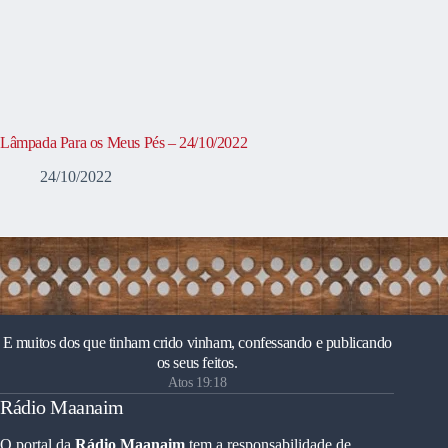
Lâmpada Para os Meus Pés – 24/10/2022
24/10/2022
E muitos dos que tinham crido vinham, confessando e publicando
os seus feitos.
Atos 19:18
Rádio Maanaim
O portal da
Rádio Maanaim
tem a responsabilidade de