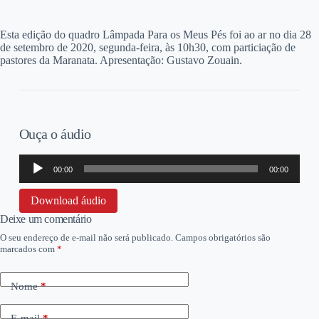
E
sta edição do quadro Lâmpada Para os Meus Pés foi ao ar no dia 28
de setembro de 2020, segunda-feira, às 10h30, com particiação de
pastores da Maranata. Apresentação: Gustavo Zouain.
Ouça o áudio
Tocador
00:00
00:00
de
áudio
Download áudio
Deixe um comentário
O seu endereço de e-mail não será publicado.
Campos obrigatórios são
marcados com
*
Nome
*
E-mail
*