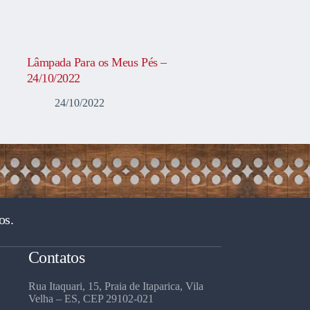
Lâmpada Para os Meus Pés –
24/10/2022
24/10/2022
os.
Contatos
Rua Itaquari, 15, Praia de Itaparica, Vila
Velha – ES, CEP 29102-021