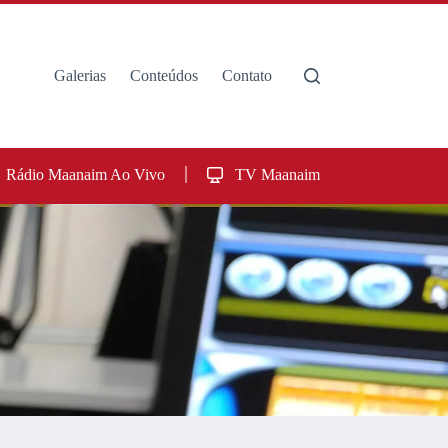
Galerias
Conteúdos
Contato
Rádio Maanaim Ao Vivo
TV Maanaim