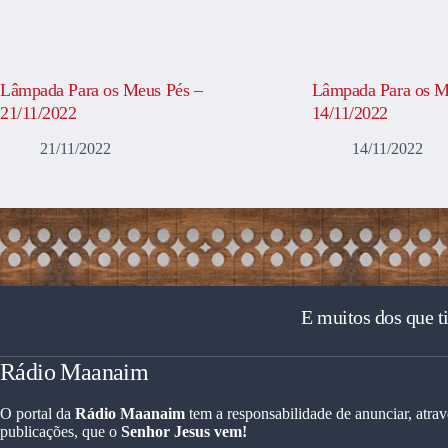
Lâmpada Para os Meus Pés –
Lâmpada Para os M
21/11/2022
14/11/2022
21/11/2022
14/11/2022
E muitos dos que t
Rádio Maanaim
O portal da
Rádio Maanaim
tem a responsabilidade de anunciar, atrav
publicações, que o
Senhor Jesus vem!