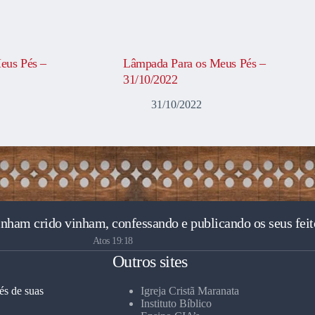
eus Pés –
Lâmpada Para os Meus Pés –
31/10/2022
31/10/2022
inham crido vinham, confessando e publicando os seus feit
Atos 19:18
Outros sites
és de suas
Igreja Cristã Maranata
Instituto Bíblico