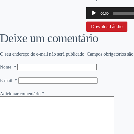
Tocador
00:00
de
áudio
Download áudio
Deixe um comentário
O seu endereço de e-mail não será publicado.
Campos obrigatórios sã
Nome
*
E-mail
*
Adicionar comentário
*