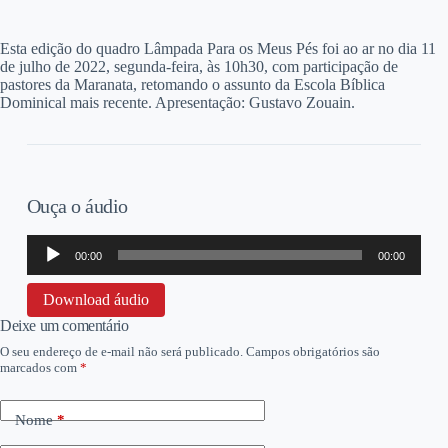
E
sta edição do quadro Lâmpada Para os Meus Pés foi ao ar no dia 11
de julho de 2022, segunda-feira, às 10h30, com participação de
pastores da Maranata, retomando o assunto da Escola Bíblica
Dominical mais recente. Apresentação: Gustavo Zouain.
Ouça o áudio
Tocador
00:00
00:00
de
áudio
Download áudio
Deixe um comentário
O seu endereço de e-mail não será publicado.
Campos obrigatórios são
marcados com
*
Nome
*