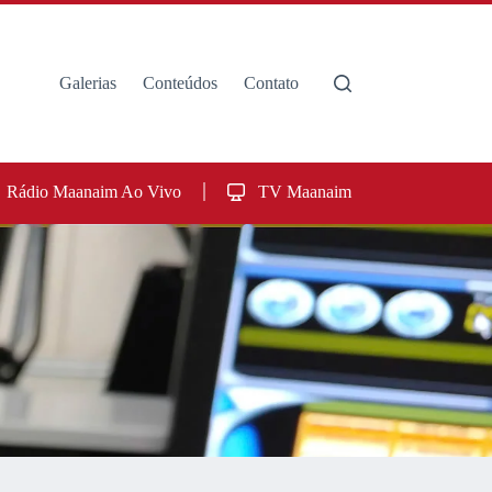
Galerias
Conteúdos
Contato
Rádio Maanaim Ao Vivo
TV Maanaim