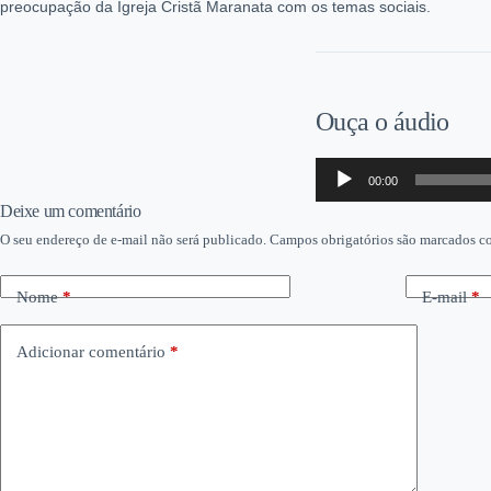
preocupação da Igreja Cristã Maranata com os temas sociais.
Ouça o áudio
Tocador
00:00
de
áudio
Deixe um comentário
O seu endereço de e-mail não será publicado.
Campos obrigatórios são marcados 
Nome
*
E-mail
*
Adicionar comentário
*