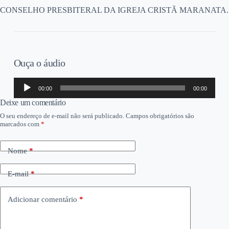
CONSELHO PRESBITERAL DA IGREJA CRISTÃ MARANATA.
Ouça o áudio
Tocador
00:00
00:00
de
áudio
Deixe um comentário
O seu endereço de e-mail não será publicado.
Campos obrigatórios são
marcados com
*
Nome
*
E-mail
*
Adicionar comentário
*