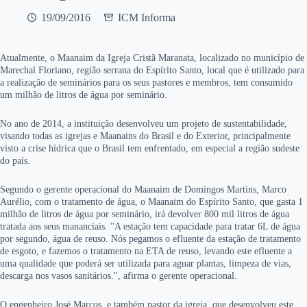
19/09/2016
ICM Informa
Atualmente, o Maanaim da Igreja Cristã Maranata, localizado no município de
Marechal Floriano, região serrana do Espírito Santo, local que é utilizado para
a realização de seminários para os seus pastores e membros, tem consumido
um milhão de litros de água por seminário.
No ano de 2014, a instituição desenvolveu um projeto de sustentabilidade,
visando todas as igrejas e Maanains do Brasil e do Exterior, principalmente
visto a crise hídrica que o Brasil tem enfrentado, em especial a região sudeste
do país.
Segundo o gerente operacional do Maanaim de Domingos Martins, Marco
Aurélio, com o tratamento de água, o Maanaim do Espírito Santo, que gasta 1
milhão de litros de água por seminário, irá devolver 800 mil litros de água
tratada aos seus mananciais. ''A estação tem capacidade para tratar 6L de água
por segundo, água de reuso. Nós pegamos o efluente da estação de tratamento
de esgoto, e fazemos o tratamento na ETA de reuso, levando este efluente a
uma qualidade que poderá ser utilizada para aguar plantas, limpeza de vias,
descarga nos vasos sanitários.'', afirma o gerente operacional.
O engenheiro José Marcos,
e também pastor da igreja,
que desenvolveu este