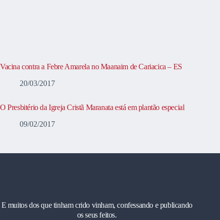
Vacina contra a Febre Amarela no Maanaim de Cariacica – ES
20/03/2017
O Presbitério da Igreja Cristã Maranata está em plantão especial
09/02/2017
E muitos dos que tinham crido vinham, confessando e publicando
os seus feitos.