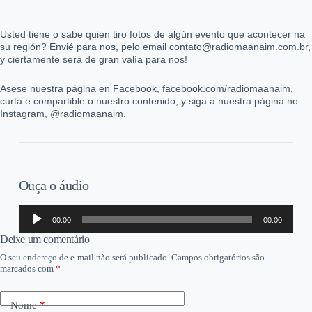
Usted tiene o sabe quien tiro fotos de algún evento que acontecer na
su región? Envié para nos, pelo email contato@radiomaanaim.com.br,
y ciertamente será de gran valía para nos!
Asese nuestra página en Facebook, facebook.com/radiomaanaim,
curta e compartible o nuestro contenido, y siga a nuestra página no
Instagram, @radiomaanaim.
Ouça o áudio
Tocador
00:00
00:00
de
áudio
Deixe um comentário
O seu endereço de e-mail não será publicado.
Campos obrigatórios são
marcados com
*
Nome
*