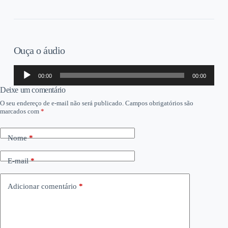
Ouça o áudio
Tocador
00:00
00:00
de
áudio
Deixe um comentário
O seu endereço de e-mail não será publicado.
Campos obrigatórios são
marcados com
*
Nome
*
E-mail
*
Adicionar comentário
*