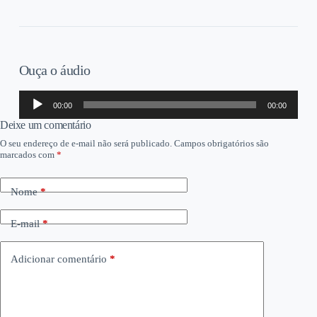
Ouça o áudio
Tocador
00:00
00:00
de
áudio
Deixe um comentário
O seu endereço de e-mail não será publicado.
Campos obrigatórios são
marcados com
*
Nome
*
E-mail
*
Adicionar comentário
*