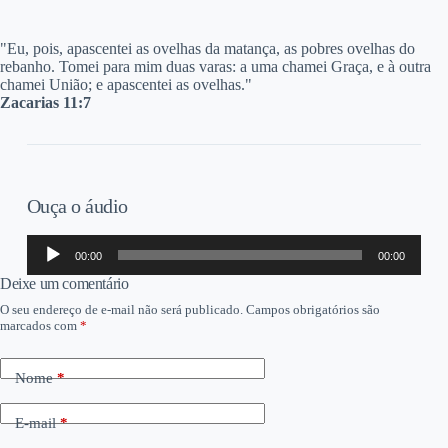
"E
u, pois, apascentei as ovelhas da matança, as pobres ovelhas do
rebanho. Tomei para mim duas varas: a uma chamei Graça, e à outra
chamei União; e apascentei as ovelhas."
Zacarias 11:7
Ouça o áudio
Tocador
00:00
00:00
de
áudio
Deixe um comentário
O seu endereço de e-mail não será publicado.
Campos obrigatórios são
marcados com
*
Nome
*
E-mail
*