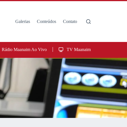
Galerias
Conteúdos
Contato
Rádio Maanaim Ao Vivo
TV Maanaim