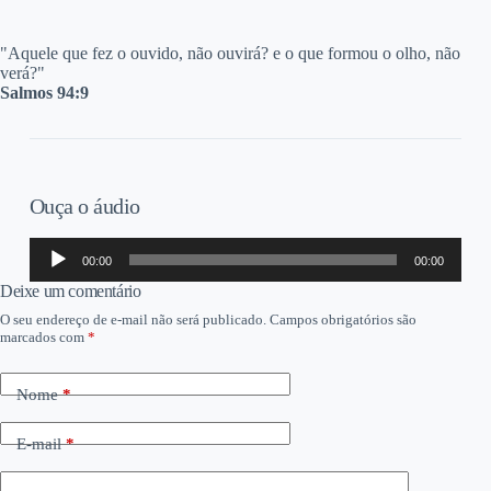
"A
quele que fez o ouvido, não ouvirá? e o que formou o olho, não
verá?"
Salmos 94:9
Ouça o áudio
Tocador
00:00
00:00
de
áudio
Deixe um comentário
O seu endereço de e-mail não será publicado.
Campos obrigatórios são
marcados com
*
Nome
*
E-mail
*