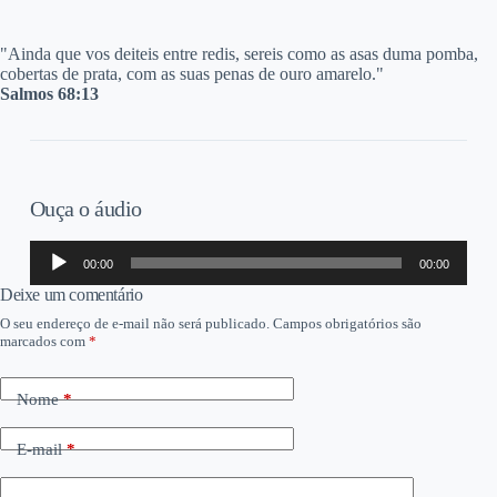
"A
inda que vos deiteis entre redis, sereis como as asas duma pomba,
cobertas de prata, com as suas penas de ouro amarelo."
Salmos 68:13
Ouça o áudio
Tocador
00:00
00:00
de
áudio
Deixe um comentário
O seu endereço de e-mail não será publicado.
Campos obrigatórios são
marcados com
*
Nome
*
E-mail
*