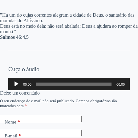
"H
á um rio cujas correntes alegram a cidade de Deus, o santuário das
moradas do Altíssimo.
Deus está no meio dela; não será abalada: Deus a ajudará ao romper da
manhã."
Salmos 46:4,5
Ouça o áudio
Tocador
00:00
00:00
de
áudio
Deixe um comentário
O seu endereço de e-mail não será publicado.
Campos obrigatórios são
marcados com
*
Nome
*
E-mail
*