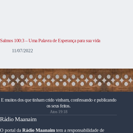
Salmos 100:3 – Uma Palavra de Esperança para sua vida
11/07/2022
E muitos dos que tinham crido vinham, confessando e publicando
os seus feitos.
Atos 19:18
Rádio Maanaim
O portal da
Rádio Maanaim
tem a responsabilidade de