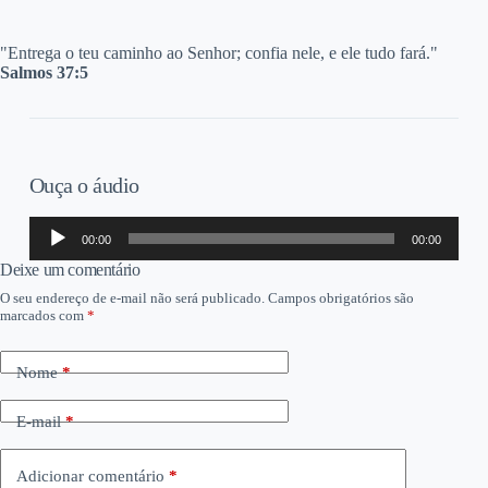
"E
ntrega o teu caminho ao Senhor; confia nele, e ele tudo fará."
Salmos 37:5
Ouça o áudio
Tocador
00:00
00:00
de
áudio
Deixe um comentário
O seu endereço de e-mail não será publicado.
Campos obrigatórios são
marcados com
*
Nome
*
E-mail
*
Adicionar comentário
*