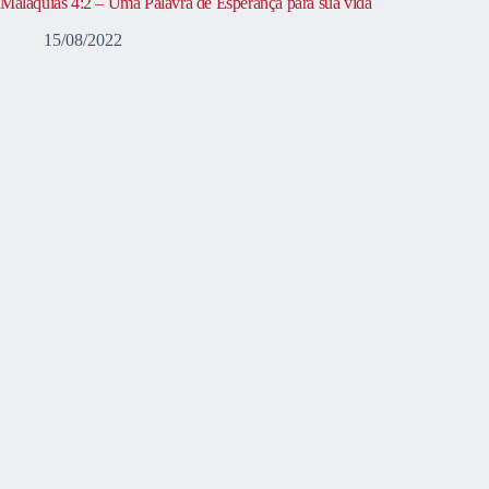
Malaquias 4:2 – Uma Palavra de Esperança para sua vida
15/08/2022