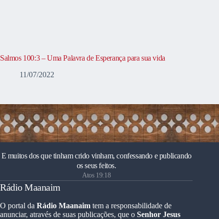
Salmos 100:3 – Uma Palavra de Esperança para sua vida
11/07/2022
E muitos dos que tinham crido vinham, confessando e publicando
os seus feitos.
Atos 19:18
Rádio Maanaim
O portal da
Rádio Maanaim
tem a responsabilidade de
anunciar, através de suas publicações, que o
Senhor Jesus