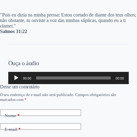
"Pois eu dizia na minha pressa: Estou cortado de diante dos teus olhos;
não obstante, tu ouviste a voz das minhas súplicas, quando eu a ti
clamei."
Salmos 31:22
Ouça o áudio
Tocador
00:00
00:00
de
áudio
Deixe um comentário
O seu endereço de e-mail não será publicado.
Campos obrigatórios são
marcados com
*
Nome
*
E-mail
*