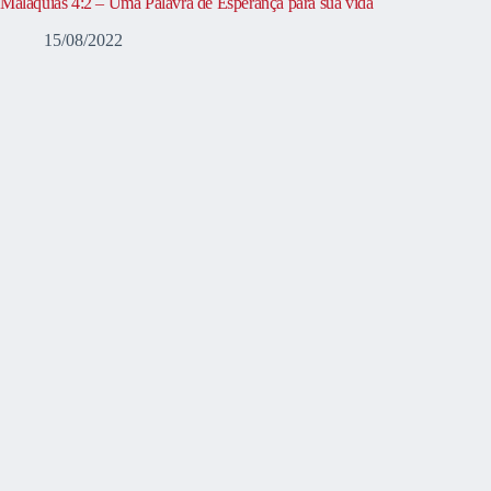
Malaquias 4:2 – Uma Palavra de Esperança para sua vida
15/08/2022