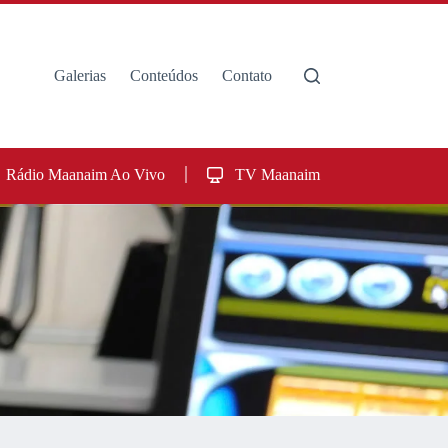
Galerias
Conteúdos
Contato
Rádio Maanaim Ao Vivo
TV Maanaim