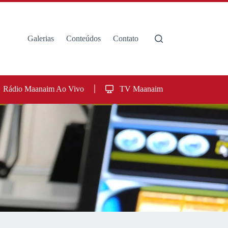
Galerias
Conteúdos
Contato
Rádio Maanaim Ao Vivo
TV Maanaim