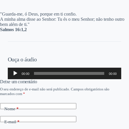
"G
uarda-me, ó Deus, porque em ti confio.
A minha alma disse ao Senhor: Tu és o meu Senhor; não tenho outro
bem além de ti."
Salmos 16:1,2
Ouça o áudio
Tocador
00:00
00:00
de
áudio
Deixe um comentário
O seu endereço de e-mail não será publicado.
Campos obrigatórios são
marcados com
*
Nome
*
E-mail
*