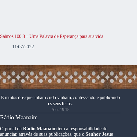
Salmos 100:3 – Uma Palavra de Esperança para sua vida
11/07/2022
E muitos dos que tinham crido vinham, confessando e publicando
os seus feitos.
Atos 19:18
Rádio Maanaim
O portal da
Rádio Maanaim
tem a responsabilidade de
anunciar, através de suas publicações, que o
Senhor Jesus