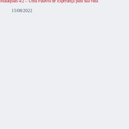
Malaquias 4:2 – Uma Palavra de Esperança para sua vida
15/08/2022