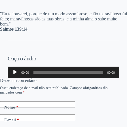
"E
u te louvarei, porque de um modo assombroso, e tão maravilhoso fui
feito; maravilhosas são as tuas obras, e a minha alma o sabe muito
bem."
Salmos 139:14
Ouça o áudio
Tocador
00:00
00:00
de
áudio
Deixe um comentário
O seu endereço de e-mail não será publicado.
Campos obrigatórios são
marcados com
*
Nome
*
E-mail
*