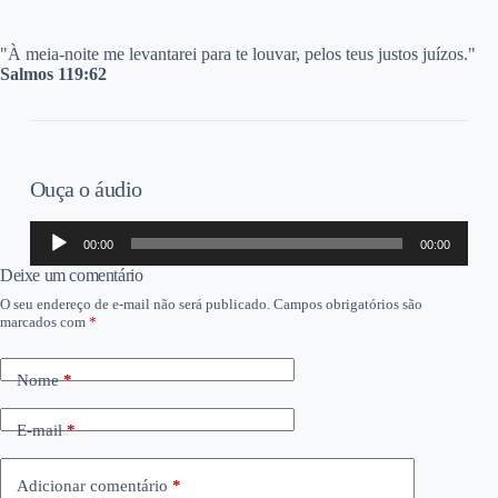
"À
meia-noite me levantarei para te louvar, pelos teus justos juízos."
Salmos 119:62
Ouça o áudio
Tocador
00:00
00:00
de
áudio
Deixe um comentário
O seu endereço de e-mail não será publicado.
Campos obrigatórios são
marcados com
*
Nome
*
E-mail
*
Adicionar comentário
*