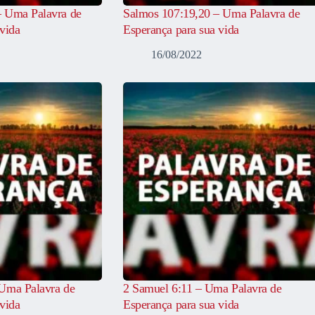
– Uma Palavra de
Salmos 107:19,20 – Uma Palavra de
vida
Esperança para sua vida
16/08/2022
Uma Palavra de
2 Samuel 6:11 – Uma Palavra de
vida
Esperança para sua vida