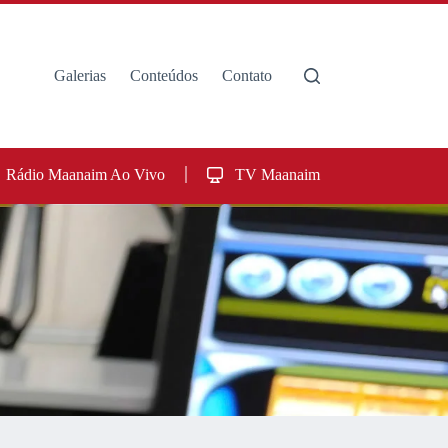
Galerias
Conteúdos
Contato
Rádio Maanaim Ao Vivo
TV Maanaim