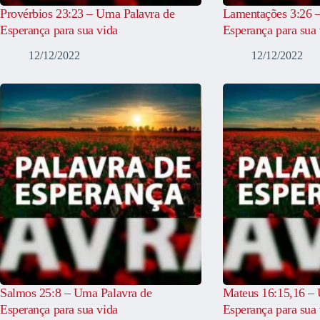
Provérbios 23:23 – Uma Palavra de
Lamentações 3:26 
Esperança para sua vida
Esperança para sua 
12/12/2022
12/12/2022
Salmos 25:8 – Uma Palavra de
Mateus 16:15,16 – 
Esperança para sua vida
Esperança para sua 