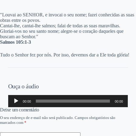
"Louvai ao SENHOR, e invocai o seu nome; fazei conhecidas as suas
obras entre os povos.
Cantai-lhe, cantai-lhe salmos; falai de todas as suas maravilhas.
Gloriai-vos no seu santo nome; alegre-se o coração daqueles que
buscam ao Senhor."
Salmos 105:1-3
Tudo o Senhor fez por nós. Por isso, devemos dar a Ele toda glória!
Ouça o áudio
Tocador
00:00
00:00
de
áudio
Deixe um comentário
O seu endereço de e-mail não será publicado.
Campos obrigatórios são
marcados com
*