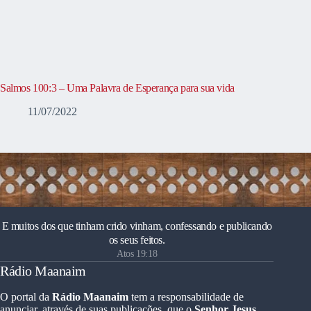
Salmos 100:3 – Uma Palavra de Esperança para sua vida
11/07/2022
E muitos dos que tinham crido vinham, confessando e publicando
os seus feitos.
Atos 19:18
Rádio Maanaim
O portal da
Rádio Maanaim
tem a responsabilidade de
anunciar, através de suas publicações, que o
Senhor Jesus