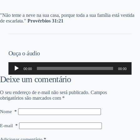
"Não teme a neve na sua casa, porque toda a sua família está vestida
de escarlata."
Provérbios 31:21
Ouça o áudio
Tocador
00:00
00:00
de
áudio
Deixe um comentário
O seu endereço de e-mail não será publicado.
Campos
obrigatórios são marcados com
*
Nome
*
E-mail
*
Adicionar comentário
*