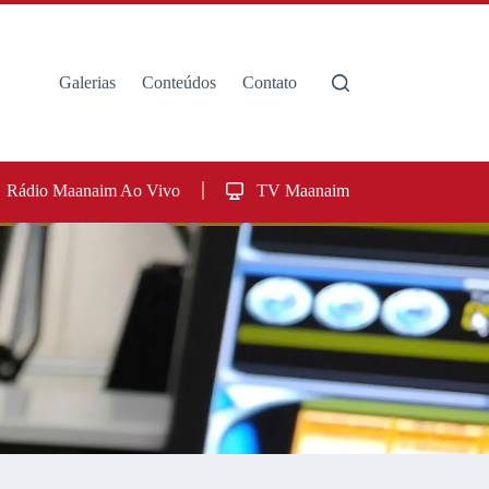
Galerias
Conteúdos
Contato
Rádio Maanaim Ao Vivo
TV Maanaim