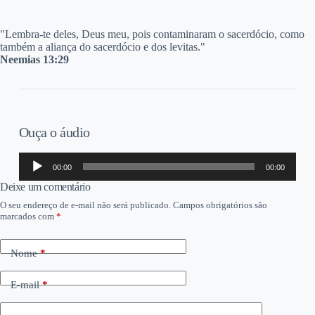
"Lembra-te deles, Deus meu, pois contaminaram o sacerdócio, como
também a aliança do sacerdócio e dos levitas."
Neemias 13:29
Ouça o áudio
Tocador
00:00
00:00
de
áudio
Deixe um comentário
O seu endereço de e-mail não será publicado.
Campos obrigatórios são
marcados com
*
Nome
*
E-mail
*