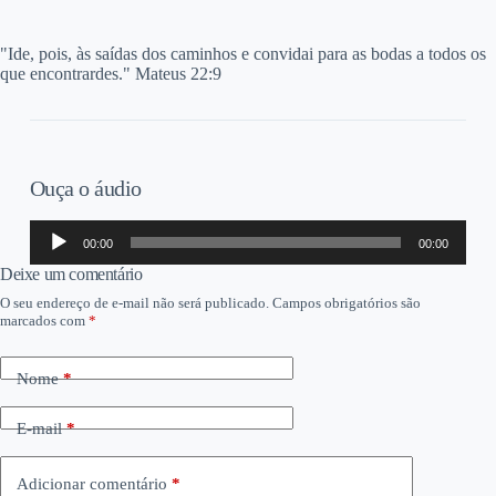
"Ide, pois, às saídas dos caminhos e convidai para as bodas a todos os
que encontrardes." Mateus 22:9
Ouça o áudio
Tocador
00:00
00:00
de
áudio
Deixe um comentário
O seu endereço de e-mail não será publicado.
Campos obrigatórios são
marcados com
*
Nome
*
E-mail
*
Adicionar comentário
*