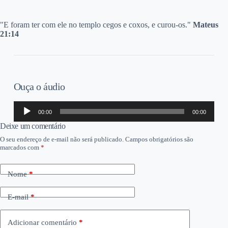
"E foram ter com ele no templo cegos e coxos, e curou-os."
Mateus
21:14
Ouça o áudio
Tocador
00:00
00:00
de
áudio
Deixe um comentário
O seu endereço de e-mail não será publicado.
Campos obrigatórios são
marcados com
*
Nome
*
E-mail
*
Adicionar comentário
*