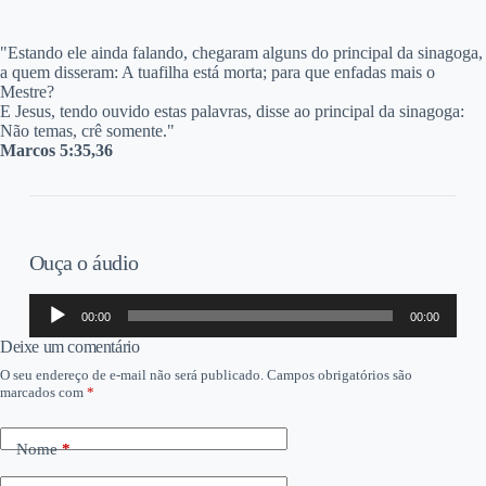
"Estando ele ainda falando, chegaram alguns do principal da sinagoga,
a quem disseram: A tuafilha está morta; para que enfadas mais o
Mestre?
E Jesus, tendo ouvido estas palavras, disse ao principal da sinagoga:
Não temas, crê somente."
Marcos 5:35,36
Ouça o áudio
Tocador
00:00
00:00
de
áudio
Deixe um comentário
O seu endereço de e-mail não será publicado.
Campos obrigatórios são
marcados com
*
Nome
*