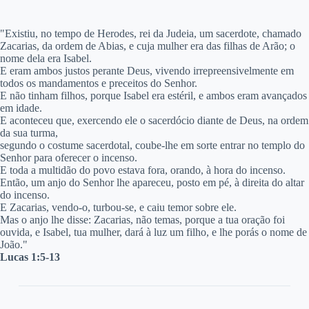
"E
xistiu, no tempo de Herodes, rei da Judeia, um sacerdote, chamado
Zacarias, da ordem de Abias, e cuja mulher era das filhas de Arão; o
nome dela era Isabel.
E eram ambos justos perante Deus, vivendo irrepreensivelmente em
todos os mandamentos e preceitos do Senhor.
E não tinham filhos, porque Isabel era estéril, e ambos eram avançados
em idade.
E aconteceu que, exercendo ele o sacerdócio diante de Deus, na ordem
da sua turma,
segundo o costume sacerdotal, coube-lhe em sorte entrar no templo do
Senhor para oferecer o incenso.
E toda a multidão do povo estava fora, orando, à hora do incenso.
Então, um anjo do Senhor lhe apareceu, posto em pé, à direita do altar
do incenso.
E Zacarias, vendo-o, turbou-se, e caiu temor sobre ele.
Mas o anjo lhe disse: Zacarias, não temas, porque a tua oração foi
ouvida, e Isabel, tua mulher, dará à luz um filho, e lhe porás o nome de
João."
Lucas 1:5-13​