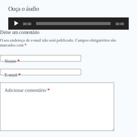
Ouça o áudio
Tocador
00:00
00:00
de
áudio
Deixe um comentário
O seu endereço de e-mail não será publicado.
Campos obrigatórios são
marcados com
*
Nome
*
E-mail
*
Adicionar comentário
*